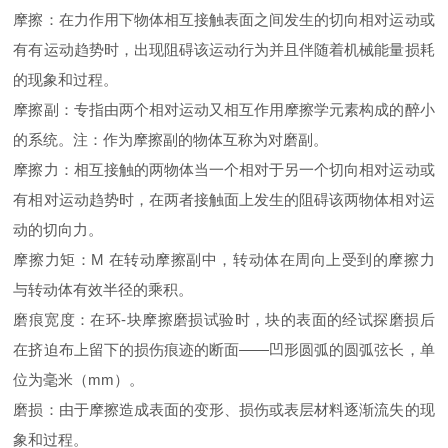
摩擦：在力作用下物体相互接触表面之间发生的切向相对运动或
有有运动趋势时，出现阻碍该运动行为并且伴随着机械能量损耗
的现象和过程。
摩擦副：专指由两个相对运动又相互作用摩擦学元素构成的醉小
的系统。注：作为摩擦副的物体互称为对磨副。
摩擦力：相互接触的两物体当一个相对于另一个切向相对运动或
有相对运动趋势时，在两者接触面上发生的阻碍该两物体相对运
动的切向力。
摩擦力矩：M 在转动摩擦副中，转动体在周向上受到的摩擦力
与转动体有效半径的乘积。
磨痕宽度：在环-块摩擦磨损试验时，块的表面的经试探磨损后
在挤迫布上留下的损伤痕迹的断面——凹形圆弧的圆弧弦长，单
位为毫米（mm）。
磨损：由于摩擦造成表面的变形、损伤或表层材料逐渐流失的现
象和过程。