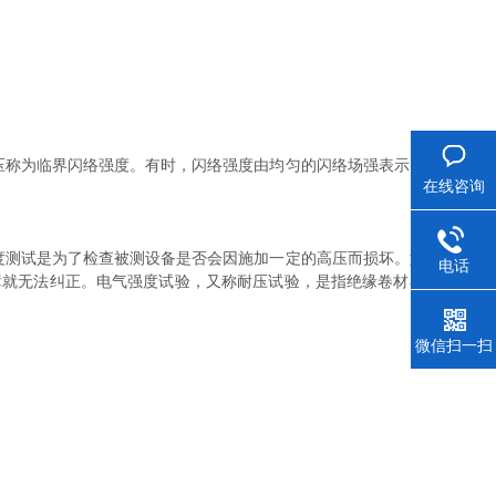
称为临界闪络强度。有时，闪络强度由均匀的闪络场强表示。当电压
在线咨询
测试是为了检查被测设备是否会因施加一定的高压而损坏。如果没故
电话
障就无法纠正。电气强度试验，又称耐压试验，是指绝缘卷材在击穿后
微信扫一扫