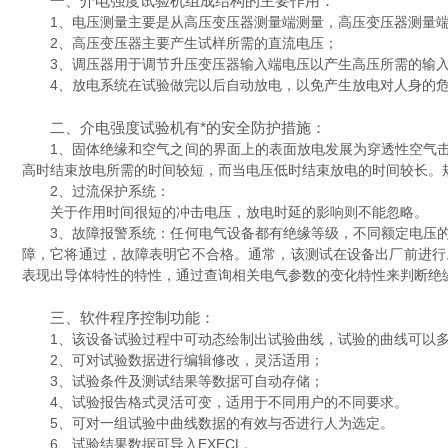
一、介电强度试验机组成结构的主要作用：
1、电压测量主要是从高压变压器测量端测量，高压变压器测量端
2、高压变压器主要产生试样所需的直流电压；
3、调压器用于调节升压变压器输入端电压以产生高压所需的输入
4、放电系统在试验做完以后自动放电，以免产生放电对人身的
二、介电强度试验机有*的安全防护措施：
1、固体绝缘和空气之间的界面上的表面放电发展为穿透性空气击
高时结束放电所需的时间较短，而当电压低时结束放电的时间较长。
2、过流保护系统：
关于作用时间很短的冲击电压，放电时延的影响则不能忽略。
3、故障报警系统：任何电气设备都有绝缘等级，不同额定电压的
障，它将通过，故障表明它不合格。通常，该测试在设备出厂前进行
表现出导体特性的特性，通过查询相关电气参数的变化特性来判断绝
三、软件程序控制功能：
1、该设备试验过程中可动态绘制出试验曲线，试验的曲线可以多
2、可对试验数据进行编辑修改，灵活适用；
3、试验条件及测试结果等数据可自动存储；
4、试验报告格式灵活可变，适用于不同用户的不同要求。
5、可对一组试验中曲线数据的有效与否进行人为选定。
6、试验结果数据可导入EXECL。