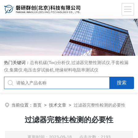
热门关键词：
总有机碳(Toc)分析仪
,
过滤器完整性测试仪
,
手套检漏
仪
,
集菌仪
,
电压击穿试验机
,
绝缘材料电阻率测试仪
当前位置：
首页
>
技术文章
>
过滤器完整性检测的必要性
过滤器完整性检测的必要性
更新时间：2023-09-18 点击次数：2193