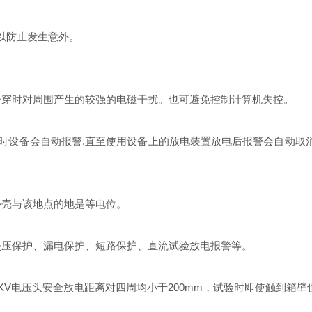
以防止发生意外。
击穿时对周围产生的较强的电磁干扰。也可避免控制计算机失控。
门时设备会自动报警,直至使用设备上的放电装置放电后报警会自动取消
外壳与该地点的地是等电位。
失压保护、漏电保护、短路保护、直流试验放电报警等。
KV电压头安全放电距离对四周均小于200mm，试验时即使触到箱壁