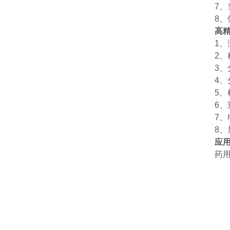
7、当
8、使
高
1、测量范
2、精
3、分辨
4、分
5、样品
6、重
7、电源
8、显
应用
药用水