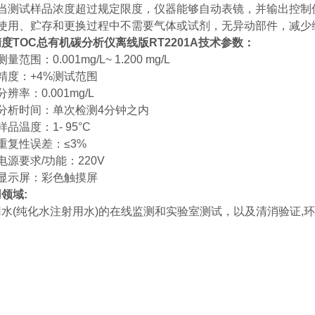
测试样品浓度超过规定限度，仪器能够自动表镜，并输出控制
用、贮存和更换过程中不需要气体或试剂，无异动部件，减少
精度TOC总有机碳分析仪离线版
RT2201A技术参数：
围：0.001mg/L~ 1.200 mg/L
度：+4%测试范围
率：0.001mg/L
析时间：单次检测4分钟之内
温度：1- 95°C
复性误差：≤3%
要求/功能：220V
示屏：彩色触摸屏
领域:
(纯化水注射用水)的在线监测和实验室测试，以及清消验证,