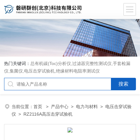
热门关键词：
总有机碳(Toc)分析仪
,
过滤器完整性测试仪
,
手套检漏
仪
,
集菌仪
,
电压击穿试验机
,
绝缘材料电阻率测试仪
当前位置：
首页
>
产品中心
>
电力与材料
>
电压击穿试验
仪
> RZ2116A高压击穿试验机