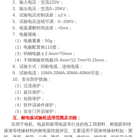
2、输入电压：交流220V；
3、输出电压：交流0--20KV；
4、试验电压控制误差：≤2％；
5、试验电压连续可调：0--20KV；
6、电弧通断时间误差：<5ms；
7、电极规格：
（1）电极重量：50g；
（2）电极配置角110度；
（3）钨钢电极￠2.4mm*70mm；
（4）不锈钢板状电极25.4mm*12.7mm*0.15mm；
8、试验方式：间歇电弧，连续电弧；
9、试验电流：10MA-20MA-30MA-40MA可选；
10、安全防护措施：
（1）过流保护；
（2）超压保护；
（3）短路保护；
（4）软件误操作保护；
（5）安全门开启保护；
五、
耐电弧试验机
适用范围及功能：
应用于电机、电器和家用电器等行业的电工用塑料、树脂胶和绝
缘漆等绝缘材料的耐电弧性能评定。主要适用于固体绝缘材料如：塑