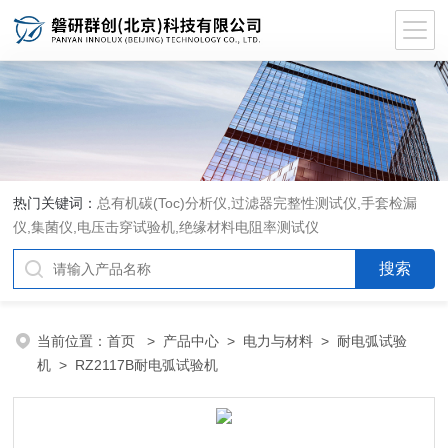
热门关键词：
总有机碳(Toc)分析仪
,
过滤器完整性测试仪
,
手套检漏
仪
,
集菌仪
,
电压击穿试验机
,
绝缘材料电阻率测试仪
当前位置：
首页
>
产品中心
>
电力与材料
>
耐电弧试验
机
> RZ2117B耐电弧试验机