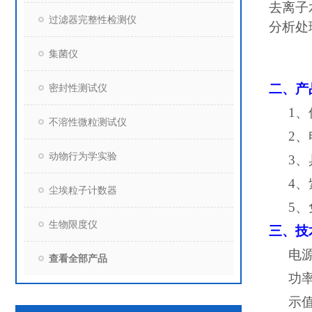
去离子
过滤器完整性检测仪
分析处
集菌仪
二、产
密封性测试仪
1
不溶性微粒测试仪
2
动物行为学实验
3
4
尘埃粒子计数器
5
生物限度仪
三、
技
电
查看全部产品
功
示