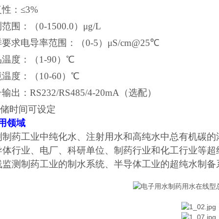
复性：
≤3%
测范围：（
0-
15
00.0）μg/L
样要求电导率范围：（
0-5）μS/cm@25℃
品温度：（
1-9
0
）
℃
境温度：（
10-60）℃
号输出：
RS232/RS485/4-20mA（选配）
储时间可设定
用领域
测制药工业中纯化水、注射用水和高纯水中总有机碳的
导体行业、电厂、科研单位、制药行业和化工行业等超
线监测制药工业的制水系统、半导体工业的超纯水制备