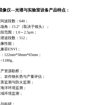
成像仪—光谱与实验室设备
产品特点：
*空间波段数：640；
*视场角：15.2°（取决于镜头）；
*波段范围：1.0～2.5μm；
*光谱波段数：512；
成像性能；
兼容ENVI；
122mm*58mm*65mm；
1180g。
矿产资源勘察；
业、农作物长势与产量评估；
虫害监测与防火监测；
与海洋环境监测；
流域环境监测；
学与科研；