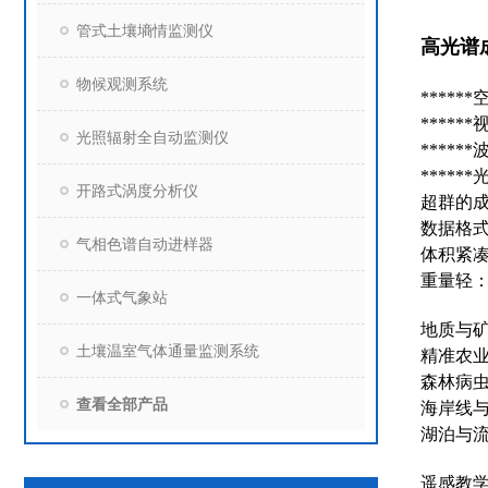
管式土壤墒情监测仪
高光谱
物候观测系统
*****
*****
光照辐射全自动监测仪
*****
*****
开路式涡度分析仪
超群的
数据格式
气相色谱自动进样器
体积紧凑：
重量轻：<
一体式气象站
地质与
土壤温室气体通量监测系统
精准农
森林病
查看全部产品
海岸线
湖泊与
遥感教