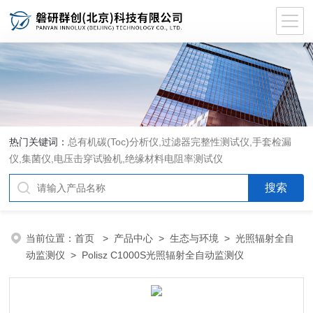
热门关键词：
总有机碳(Toc)分析仪
,
过滤器完整性测试仪
,
手套检漏
仪
,
集菌仪
,
电压击穿试验机
,
绝缘材料电阻率测试仪
当前位置：
首页
>
产品中心
>
生态与环境
>
光照辐射全自
动监测仪
> Polisz C1000S光照辐射全自动监测仪