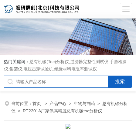
热门关键词：
总有机碳(Toc)分析仪
,
过滤器完整性测试仪
,
手套检漏
仪
,
集菌仪
,
电压击穿试验机
,
绝缘材料电阻率测试仪
当前位置：
首页
>
产品中心
>
生物与制药
>
总有机碳分析
仪
> RT2201A厂家供高精度总有机碳toc分析仪