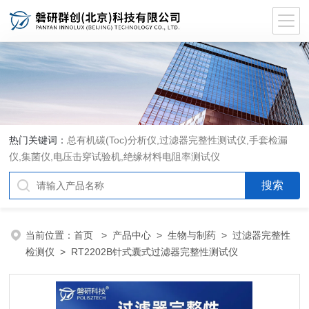
热门关键词：
总有机碳(Toc)分析仪
,
过滤器完整性测试仪
,
手套检漏
仪
,
集菌仪
,
电压击穿试验机
,
绝缘材料电阻率测试仪
当前位置：
首页
>
产品中心
>
生物与制药
>
过滤器完整性
检测仪
> RT2202B针式囊式过滤器完整性测试仪