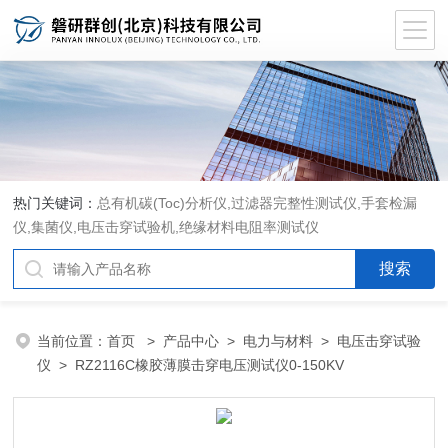
热门关键词：
总有机碳(Toc)分析仪
,
过滤器完整性测试仪
,
手套检漏
仪
,
集菌仪
,
电压击穿试验机
,
绝缘材料电阻率测试仪
当前位置：
首页
>
产品中心
>
电力与材料
>
电压击穿试验
仪
> RZ2116C橡胶薄膜击穿电压测试仪0-150KV