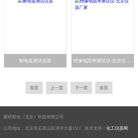
耐电弧测试仪器
绝缘电阻率测试仪-北京仪器厂家
首页
上一页
下一页
末页
磐研群创（北京）科技有限公司
公司地址：北京市石景山区泽洋大厦1511 技术支持：
化工仪器网