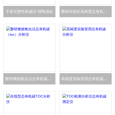
手套完整性检漏仪-锂电池款
磐研在线款高精度总有机碳分析仪
磐研燃烧氧化法总有机碳（toc）分析仪
高精度实验室用总有机碳分析仪