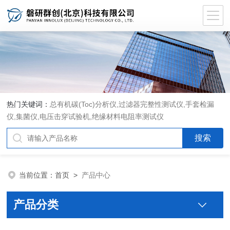
热门关键词：
总有机碳(Toc)分析仪
,
过滤器完整性测试仪
,
手套检漏
仪
,
集菌仪
,
电压击穿试验机
,
绝缘材料电阻率测试仪
当前位置：
首页
>
产品中心
产品分类