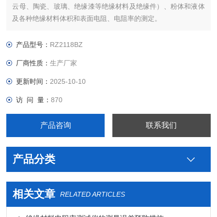
云母、陶瓷、玻璃、绝缘漆等绝缘材料及绝缘件）、粉体和液体
及各种绝缘材料体积和表面电阻、电阻率的测定。
产品型号：
RZ2118BZ
厂商性质：
生产厂家
更新时间：
2025-10-10
访 问 量：
870
产品咨询
联系我们
产品分类
相关文章
RELATED ARTICLES