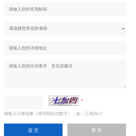
请输入计算结果（填写阿拉伯数字），如：三加四=7