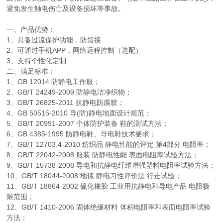
避免发生触电伤亡及设备损坏等事故。
一、产品优势：
1、具备过流保护功能，防短接
2、可通过手机APP，网络远程控制（选配）
3、支持个性化定制
二、满足标准：
1、GB 12014 防静电工作服；
2、GB/T 24249-2009 防静电洁净织物；
3、GB/T 26825-2011 抗静电防腐胶；
4、GB 50515-2010 导(防)静电地面设计规范；
5、GB/T 20991-2007 个体防护装备 鞋的测试方法；
6、GB 4385-1995 防静电鞋、导电鞋技术要求；
7、GB/T 12703.4-2010 纺织品 静电性能的评定 第4部分 电阻率；
8、GB/T 22042-2008 服装 防静电性能 表面电阻率试验方法；
9、GB/T 15738-2008 导电和抗静电纤维增强塑料电阻率试验方法；
10、GB/T 18044-2008 地毯 静电习性评价法 行走试验；
11、GB/T 18864-2002 硫化橡胶 工业用抗静电和导电产品 电阻极
限范围；
12、GB/T 1410-2006 固体绝缘材料 体积电阻率和表面电阻率试验
方法；