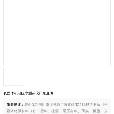
表面体积电阻率测试仪厂家直供
简要描述：
表面体积电阻率测试仪厂家直供RZ2118E主要适用于
固体绝缘材料（如：塑料、橡胶、层压材料、薄膜、树脂、云