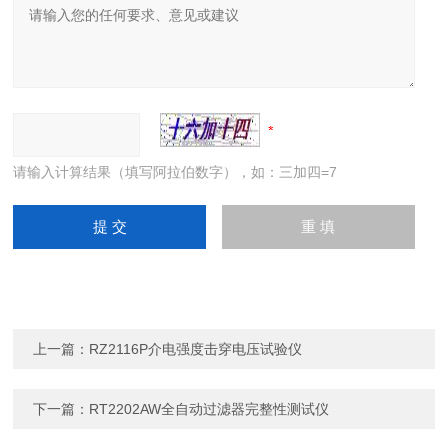
请输入计算结果（填写阿拉伯数字），如：三加四=7
上一篇：
RZ2116P介电强度击穿电压试验仪
下一篇：
RT2202AW全自动过滤器完整性测试仪