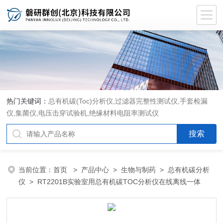
热门关键词：
总有机碳(Toc)分析仪
,
过滤器完整性测试仪
,
手套检漏
仪
,
集菌仪
,
电压击穿试验机
,
绝缘材料电阻率测试仪
当前位置：
首页
>
产品中心
>
生物与制药
>
总有机碳分析
仪
> RT2201B实验室用总有机碳TOC分析仪在线离线一体