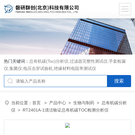
热门关键词：
总有机碳(Toc)分析仪
,
过滤器完整性测试仪
,
手套检漏
仪
,
集菌仪
,
电压击穿试验机
,
绝缘材料电阻率测试仪
当前位置：
首页
>
产品中心
>
生物与制药
>
总有机碳分析
仪
> RT2401A-1清洁验证总有机碳TOC检测分析仪