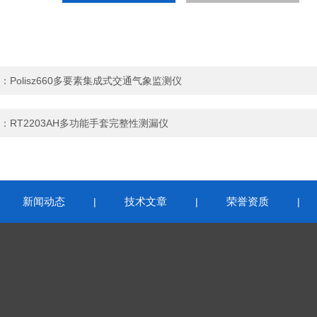
：
Polisz660多要素集成式交通气象监测仪
：
RT2203AH多功能手套完整性测漏仪
新闻动态
技术文章
荣誉资质
|
|
|
|