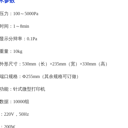
术参数
压力：
100～5000Pa
时间：
1～8min
显示分辩率：
0.1Pa
重量：
10kg
外形尺寸：
530mm（长）×235mm（宽）×330mm（高）
端口规格：
Ф255mm（其余规格可订做）
功能：针式微型打印机
数据：
10000组
：
220V，50Hz
：
200W