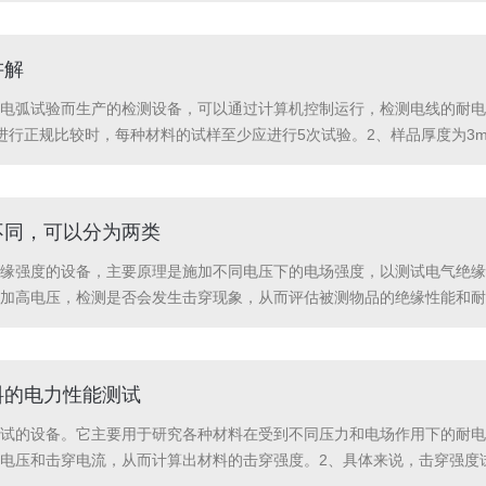
讲解
电弧试验而生产的检测设备，可以通过计算机控制运行，检测电线的耐电
进行正规比较时，每种材料的试样至少应进行5次试验。2、样品厚度为3
少于6mm，距离以前试验的地方不少于12mm。试验薄材料时，应事先
不同，可以分为两类
缘强度的设备，主要原理是施加不同电压下的电场强度，以测试电气绝缘
加高电压，检测是否会发生击穿现象，从而评估被测物品的绝缘性能和耐
压下的耐压能力。通过施加高电压，检测是否会发生击穿现象，从而评估被
料的电力性能测试
试的设备。它主要用于研究各种材料在受到不同压力和电场作用下的耐电
电压和击穿电流，从而计算出材料的击穿强度。2、具体来说，击穿强度