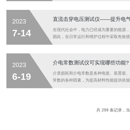
电压源和电流源分别用来施加电压和电流，
接...
直流击穿电压测试仪——提升电
2023
在现代社会中，电力已经成为重要的能源，
7-14
因此，在日常运行和维护过程中采取有效措
现象时所需施加的最小击穿电场强度（即破
值...
介电常数测试仪可实现哪些功能?
2023
介质损耗和介电常数是各种电瓷、装置瓷、
6-19
常数的各种因素，为提高材料性能提供依据
量。一、工作原理该测试方法基于当一个交
共 299 条记录，当前