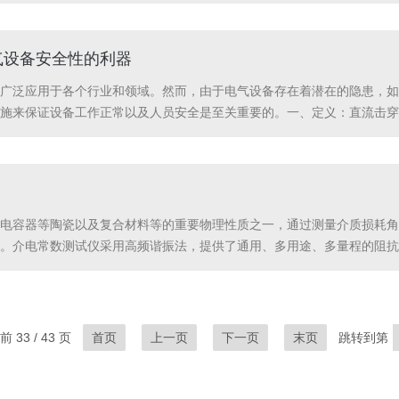
试样支架用来固定试样，电极用来将电压加在试样上，电压表用来测量电
气设备安全性的利器
广泛应用于各个行业和领域。然而，由于电气设备存在着潜在的隐患，如
施来保证设备工作正常以及人员安全是至关重要的。一、定义：直流击穿
坏极限）的装置。二工作原理：直流击穿试验是通过给材料或设备施加较
电容器等陶瓷以及复合材料等的重要物理性质之一，通过测量介质损耗角正
。介电常数测试仪采用高频谐振法，提供了通用、多用途、多量程的阻抗
流信号施加到被测物体上时发生反射或透射，并且通过相位延迟与振幅削弱
 33 / 43 页
首页
上一页
下一页
末页
跳转到第