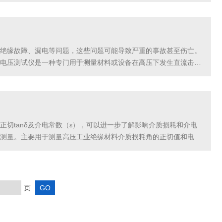
压。在试验过程中，首先将试样放置在试样支架上，然后将电极
绝缘故障、漏电等问题，这些问题可能导致严重的事故甚至伤亡。
电压测试仪是一种专门用于测量材料或设备在高压下发生直流击穿
高稳定的直流高压，并记录当物体表面产生击穿时所施加的电压
切tanδ及介电常数（ε），可以进一步了解影响介质损耗和介电
测量。主要用于测量高压工业绝缘材料介质损耗角的正切值和电容
来进行计算出被测样品的复介电常数（即实部和虚部）。这...
页