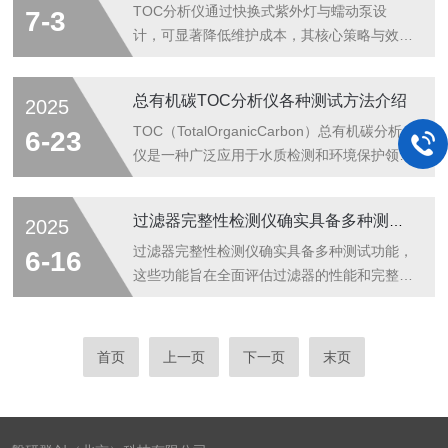
两大步骤：样品预处理与有机碳氧化。在样品
源（如高精度气压计）对传感器进行校准，确
TOC分析仪通过快换式紫外灯与蠕动泵设
7-3
预处理阶段，首要任务是去除无机碳（...
保测量精度。-泄漏测试校准：通过模拟泄漏
计，可显著降低维护成本，其核心策略与效果
（如微孔泄漏）验证检漏仪的灵敏度和准确
如下：一、快换式紫外灯：减少停机时间与人
性，及时调整阈值参数。-电气系统检查：定
工成本模块化设计，免工具更换紫外灯作为
总有机碳TOC分析仪各种测试方法介绍
2025
期检查电路、接线和继电器，避免因接触不良
TOC分析仪的关键氧化部件，传统更换需专
或老化导致误判。2.关键部件维护-气路系
业人员操作，耗时较长且易损坏灯管接口。快
TOC（TotalOrganicCarbon）总有机碳分析
6-23
统：清洁或更换过滤器、电磁阀和气管，防
换式设计采用卡扣式或旋转锁紧结构，用户无
仪是一种广泛应用于水质检测和环境保护领域
止...
需工具即可在5分钟内完成更换，大幅缩短停
的重要分析仪器。它可以快速、准确地测量水
机时间。例如，某企业采用该设计后，年度维
样中的有机碳含量，为水质评估、环境监测以
过滤器完整性检测仪确实具备多种测试功能
2025
护停机时间减少80%，直接节省人工成本超
及工业过程控制提供可靠数据支持。测量原
10万元。长寿命灯管与寿命预测技术配备高
理：TOC总有机碳分析仪基于高温氧化技
过滤器完整性检测仪确实具备多种测试功能，
6-16
强度紫外灯管（如Hanovia“SuperT...
术，通过将水样中的有机碳在高温下氧化为二
这些功能旨在全面评估过滤器的性能和完整
氧化碳，再测量产生的CO2量来计算水样中的
性。以下是过滤器完整性检测仪的主要测试功
总有机碳含量。这种方法具有高度灵敏性和广
能：1、泡点测试（BubblePointTest）原理：
泛适用性，能够测量各种类型的水样，包括自
基于液体在过滤膜孔口取代气体并形成气泡的
首页
上一页
下一页
末页
来水、废水、地下水等。TOC检测方法一、
原理。当压力逐渐增加，气体被液体从膜孔中
湿法氧化(过硫酸盐)-非...
排出，会在膜的最薄弱处（即最大孔径处）形
成第一个气泡，此时的压力即为泡点压力。例
如，对于亲水性过滤膜，使用润湿液（如水或