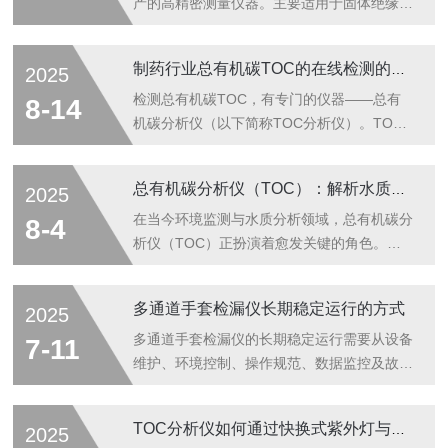
产的高精密测量仪器。主要适用于固体绝缘材
料（如：塑料、橡胶、层压材料、薄膜、树
脂、云母、陶瓷、玻璃、绝缘漆等绝缘材料及
制药行业总有机碳TOC的在线检测的优势
2025
绝缘件）在工频电压或直流电压下击穿强度和
耐电压的测试。一、满足标准：1、GB1408-
检测总有机碳TOC，有专门的仪器——总有
8-14
2006绝缘材料电气强度试验方法2、
机碳分析仪（以下简称TOC分析仪）。TOC
GB/T1695-2005硫化橡胶工频电压击穿强度
分析仪，是将水中的总有机碳氧化为二氧化
和耐电压强度试验3、GB/T3333电缆纸工频
碳，并且测定其含量。利用二氧化碳与总有机
总有机碳分析仪（TOC）：解析水质污染的核心利器
2025
电压击穿试验方法4、HG/T3330绝缘漆漆膜
碳之间碳含量的对应关系，从而对水溶液中总
击穿强度测定法5、GB12656电容器纸工频电
有机碳进行定量测定。TOC分析仪由两大部
在当今环境监测与水质分析领域，总有机碳分
8-4
压击穿试...
分组成：第一，将水中的总有机碳充分氧化，
析仪（TOC）正扮演着愈发关键的角色。随
生成二氧化碳CO2；第二，检测新产生的
着工业化进程加速，水体中的有机污染物种类
CO2。快速的检测速度，使TOC分析仪得到
和含量不断攀升，传统水质检测指标已难以全
多通道手套检漏仪长期稳定运行的方式
2025
广泛应用，尤其在制药行业，其应用已经非常
面反映污染状况，TOC分析仪凭借其对水中
普遍，而在线TOC检测更成为了制药水系统
总有机碳的精准测定，成为评估水质的重要技
多通道手套检漏仪的长期稳定运行需要从设备
7-11
有机污染监测的趋势。我国制药行业对制药
术手段。一、TOC分析仪的工作原理TOC分
维护、环境控制、操作规范、数据监控及故障
用...
析仪的核心原理是将样品中的有机碳转化为可
预防等方面综合施策。以下是具体措施：一、
检测的二氧化碳（CO₂），进而通过检测CO₂
设备维护与校准1.定期校准与检测-压力传感
TOC分析仪如何通过快换式紫外灯与蠕动泵降低维护成本？
2025
浓度来推算总有机碳含量。这一过程通常分为
器校准：每月或按厂家建议周期使用标准压力